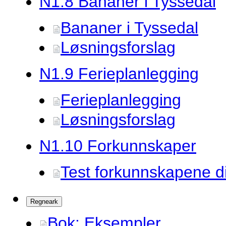
N1.
8 Bananer i Tyssedal
Bananer i Tyssedal
Løsningsforslag
N1.
9 Ferieplanlegging
Ferieplanlegging
Løsningsforslag
N1.
10 Forkunnskaper
Test forkunnskapene d
Regneark
Bok: Eksempler