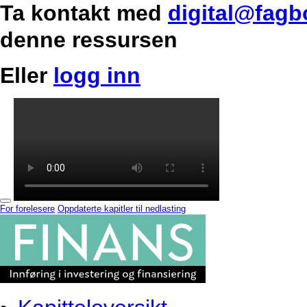
Ta kontakt med
digital@fagb
denne ressursen
Eller
logg inn
For forelesere
Oppdaterte kapitler til nedlasting