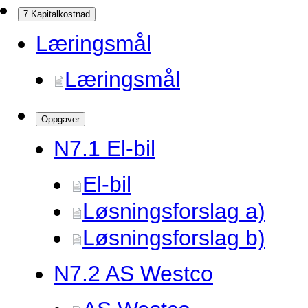
7 Kapitalkostnad
Læringsmål
Læringsmål
Oppgaver
N7.
1 El-bil
El-bil
Løsningsforslag a)
Løsningsforslag b)
N7.
2 AS Westco