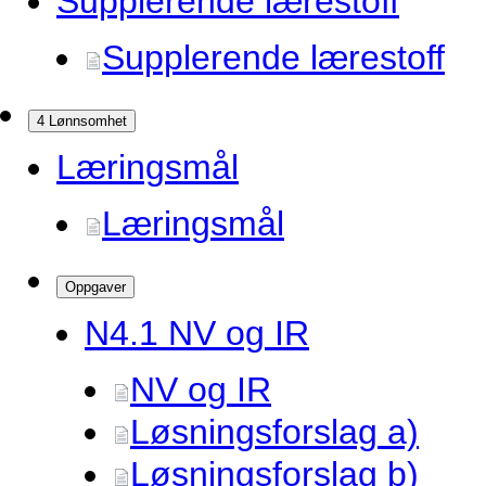
Supplerende lærestoff
Supplerende lærestoff
4 Lønnsomhet
Læringsmål
Læringsmål
Oppgaver
N4.
1 NV og IR
NV og IR
Løsningsforslag a)
Løsningsforslag b)