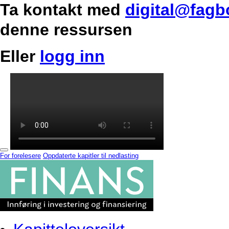
Ta kontakt med
digital@fagb
denne ressursen
Eller
logg inn
For forelesere
Oppdaterte kapitler til nedlasting