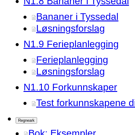
N1.
8 Bananer i Tyssedal
Bananer i Tyssedal
Løsningsforslag
N1.
9 Ferieplanlegging
Ferieplanlegging
Løsningsforslag
N1.
10 Forkunnskaper
Test forkunnskapene d
Regneark
Bok: Eksempler