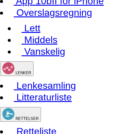
App 10bII for iPhone
Overslagsregning
Lett
Middels
Vanskelig
LENKER
Lenkesamling
Litteraturliste
RETTELSER
Retteliste