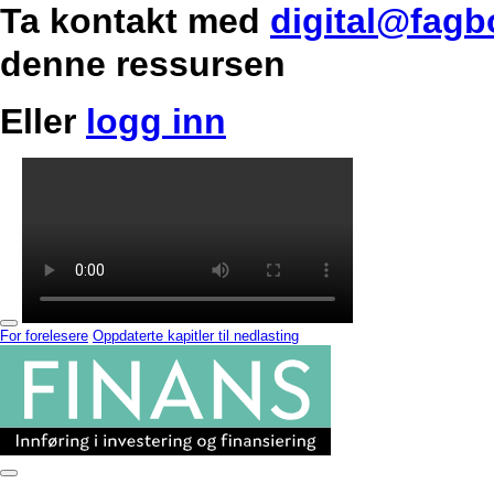
Ta kontakt med
digital@fagb
denne ressursen
Eller
logg inn
For forelesere
Oppdaterte kapitler til nedlasting