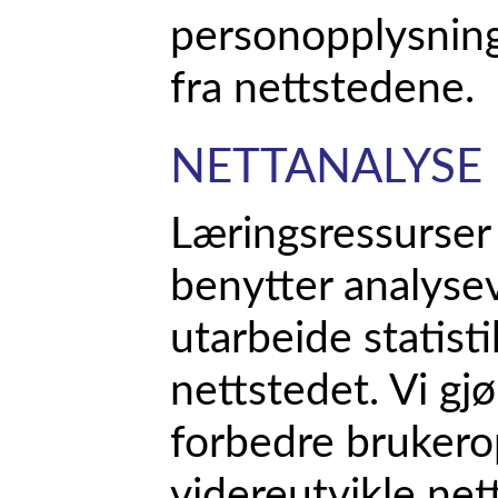
personopplysning
fra nettstedene.
NETTANALYSE
Læringsressurser
benytter analyse
utarbeide statist
nettstedet. Vi gj
forbedre brukero
videreutvikle net