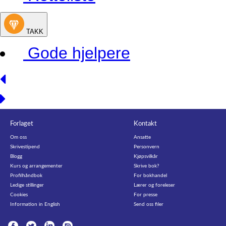
TAKK
Gode hjelpere
Forlaget
Kontakt
Om oss
Ansatte
Skrivestipend
Personvern
Blogg
Kjøpsvilkår
Kurs og arrangementer
Skrive bok?
Profilhåndbok
For bokhandel
Ledige stillinger
Lærer og foreleser
Cookies
For presse
Information in English
Send oss filer