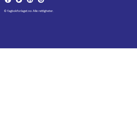
©
fagbokforlaget.no
Alle rettigheter.