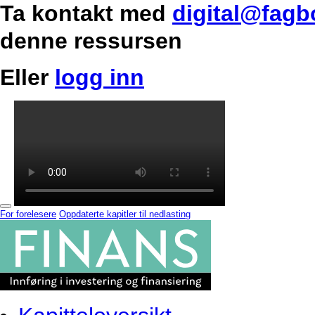
Ta kontakt med
digital@fagb
denne ressursen
Eller
logg inn
For forelesere
Oppdaterte kapitler til nedlasting