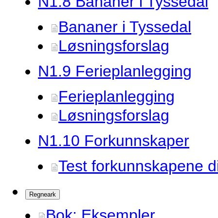
N1.
8 Bananer i Tyssedal
Bananer i Tyssedal
Løsningsforslag
N1.
9 Ferieplanlegging
Ferieplanlegging
Løsningsforslag
N1.
10 Forkunnskaper
Test forkunnskapene d
Regneark
Bok: Eksempler