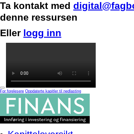
Ta kontakt med
digital@fagb
denne ressursen
Eller
logg inn
For forelesere
Oppdaterte kapitler til nedlasting