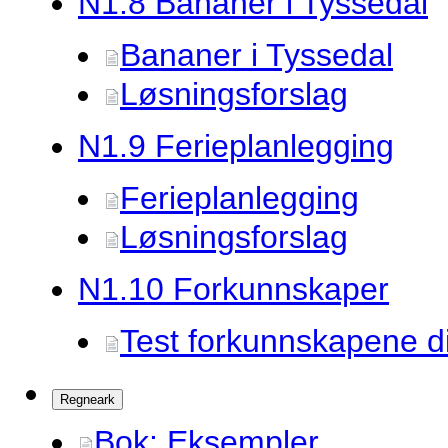
N1.
8 Bananer i Tyssedal
Bananer i Tyssedal
Løsningsforslag
N1.
9 Ferieplanlegging
Ferieplanlegging
Løsningsforslag
N1.
10 Forkunnskaper
Test forkunnskapene d
Regneark
Bok: Eksempler