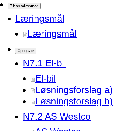
7 Kapitalkostnad
Læringsmål
Læringsmål
Oppgaver
N7.
1 El-bil
El-bil
Løsningsforslag a)
Løsningsforslag b)
N7.
2 AS Westco