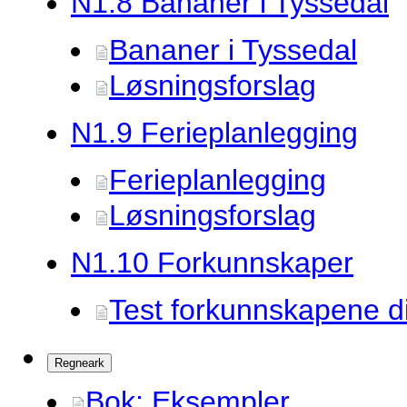
N1.
8 Bananer i Tyssedal
Bananer i Tyssedal
Løsningsforslag
N1.
9 Ferieplanlegging
Ferieplanlegging
Løsningsforslag
N1.
10 Forkunnskaper
Test forkunnskapene d
Regneark
Bok: Eksempler