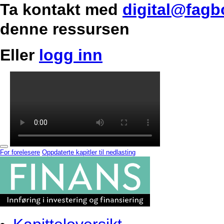
Ta kontakt med
digital@fagb
denne ressursen
Eller
logg inn
For forelesere
Oppdaterte kapitler til nedlasting