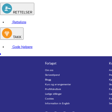
RETTELSER
Retteliste
TAKK
Gode hjelpere
Forlaget
K
Om oss
An
Skrivestipend
Pe
Blogg
Kj
Kurs og arrangementer
Sk
Profilhåndbok
Fo
Ledige stillinger
Læ
Cookies
Fo
Information in English
Se