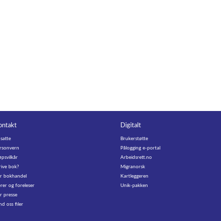
ontakt
Digitalt
satte
Brukerstøtte
rsonvern
Pålogging e-portal
øpsvilkår
Arbeidsrett.no
rive bok?
Migranorsk
r bokhandel
Kartleggeren
rer og foreleser
Unik-pakken
r presse
nd oss filer