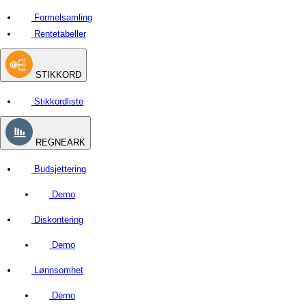
Formelsamling
Rentetabeller
STIKKORD
Stikkordliste
REGNEARK
Budsjettering
Demo
Diskontering
Demo
Lønnsomhet
Demo