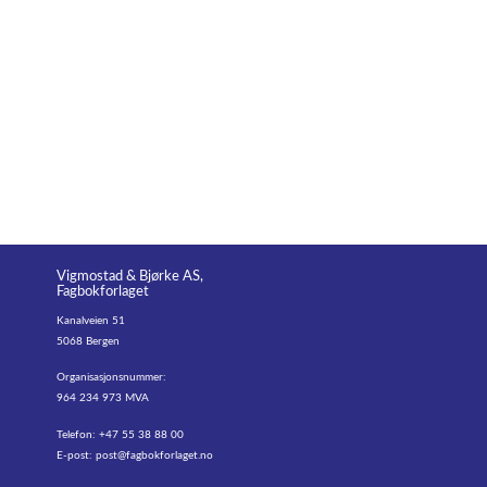
Vigmostad & Bjørke AS,
Fagbokforlaget
Kanalveien 51
5068 Bergen
Organisasjonsnummer:
964 234 973 MVA
Telefon: +47 55 38 88 00
E-post:
post@fagbokforlaget.no