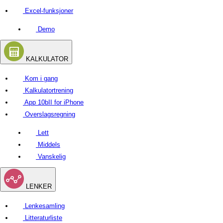
Excel-funksjoner
Demo
KALKULATOR
Kom i gang
Kalkulatortrening
App 10bII for iPhone
Overslagsregning
Lett
Middels
Vanskelig
LENKER
Lenkesamling
Litteraturliste