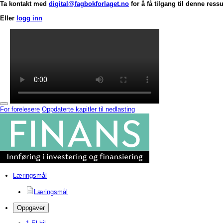
Ta kontakt med
digital@fagbokforlaget.no
for å få tilgang til denne ress
Eller
logg inn
For forelesere
Oppdaterte kapitler til nedlasting
Læringsmål
Læringsmål
Oppgaver