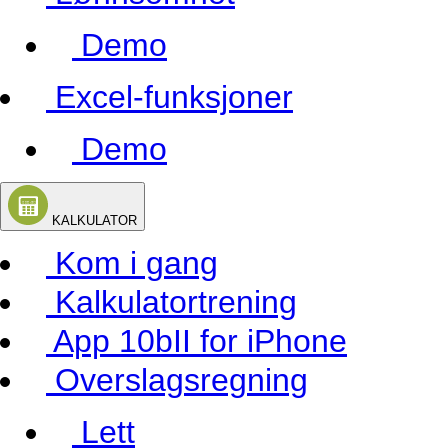
Demo
Excel-funksjoner
Demo
KALKULATOR
Kom i gang
Kalkulatortrening
App 10bII for iPhone
Overslagsregning
Lett