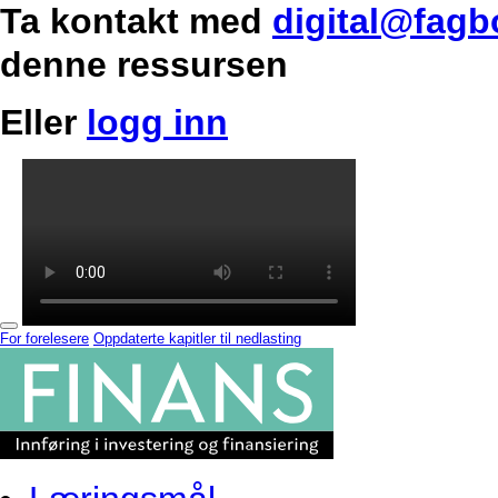
Ta kontakt med
digital@fagb
denne ressursen
Eller
logg inn
For forelesere
Oppdaterte kapitler til nedlasting