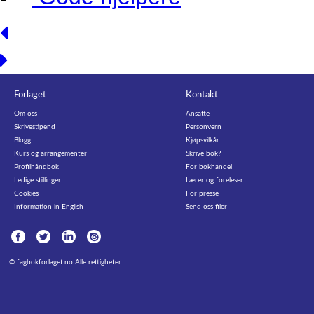
Forlaget
Kontakt
Om oss
Ansatte
Skrivestipend
Personvern
Blogg
Kjøpsvilkår
Kurs og arrangementer
Skrive bok?
Profilhåndbok
For bokhandel
Ledige stillinger
Lærer og foreleser
Cookies
For presse
Information in English
Send oss filer
©
fagbokforlaget.no
Alle rettigheter.