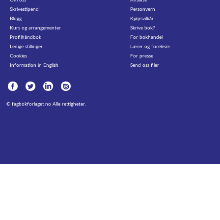
Skrivestipend
Personvern
Blogg
Kjøpsvilkår
Kurs og arrangementer
Skrive bok?
Profilhåndbok
For bokhandel
Ledige stillinger
Lærer og foreleser
Cookies
For presse
Information in English
Send oss filer
©
fagbokforlaget.no
Alle rettigheter.