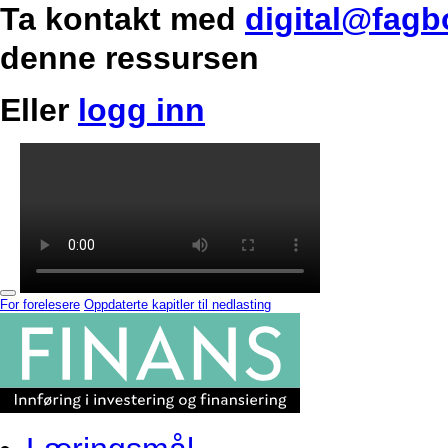
Ta kontakt med
digital@fagb
denne ressursen
Eller
logg inn
For forelesere
Oppdaterte kapitler til nedlasting